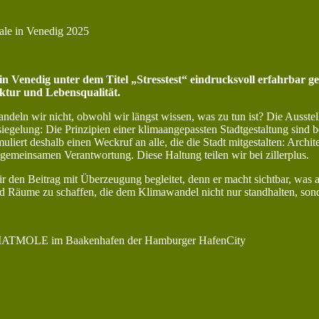
ale in Venedig 2025
n Venedig unter dem Titel „Stresstest“ eindrucksvoll erfahrbar gem
uktur und Lebensqualität.
ndeln wir nicht, obwohl wir längst wissen, was zu tun ist? Die Ausstel
gelung: Die Prinzipien einer klimaangepassten Stadtgestaltung sind b
muliert deshalb einen Weckruf an alle, die die Stadt mitgestalten: Archi
 gemeinsamen Verantwortung. Diese Haltung teilen wir bei zillerplus.
 den Beitrag mit Überzeugung begleitet, denn er macht sichtbar, was a
 Räume zu schaffen, die dem Klimawandel nicht nur standhalten, sond
EIMATMOLE im Baakenhafen der Hamburger HafenCity