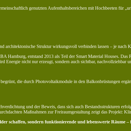
inschaftlich genutzten Aufenthaltsbereichen mit Hochbeeten für „urba
d architektonische Struktur wirkungsvoll verbinden lassen – je nach K
IBA Hamburg, entstand 2013 als Teil der Smart Material Houses. Das 
rd Energie nicht nur erzeugt, sondern auch sichtbar, nachvollziehbar un
begrünt, die durch Photovoltaikmodule in den Balkonbrüstungen ergän
chverdichtung und der Beweis, dass sich auch Bestandsstrukturen erfo
rchdachten Maßnahmen zur Freiraumgestaltung zeigt das Projekt: Klim
ilder schaffen, sondern funktionierende und lebenswerte Räume – f