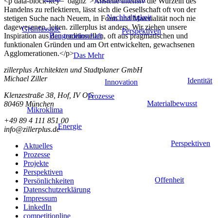
<p data-block-key="oaghz">Anstelle intensiv die Wurzeln des
Handelns zu reflektieren, lässt sich die Gesellschaft oft von der
Nachhaltigkeit
stetigen Suche nach Neuem, in Form und Materialität noch nie
dagewesenen, leiten. zillerplus ist anders. Wir ziehen unsere
Grünfassade
Perspektiven
Baugemeinschaft
Inspiration aus den traditionellen, oft aus pragmatischen und
funktionalen Gründen und am Ort entwickelten, gewachsenen
Agglomerationen.</p>
Das Mehr
zillerplus Architekten und Stadtplaner GmbH
Michael Ziller
Identität
Innovation
Klenzestraße 38, Hof, IV OG
Prozesse
Materialbewusst
80469 München
Mikroklima
+49 89 4 111 851 00
Energie
info@zillerplus.de
Perspektiven
Aktuelles
Prozesse
Projekte
Perspektiven
Offenheit
Persönlichkeiten
Datenschutzerklärung
Impressum
LinkedIn
competitionline