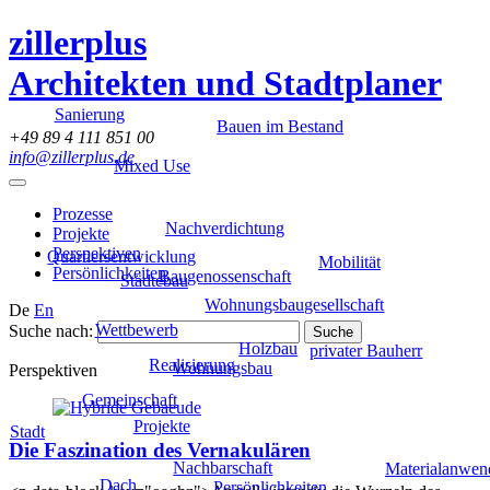
zillerplus
Architekten und Stadtplaner
Sanierung
Bauen im Bestand
+49 89 4 111 851 00
info@zillerplus.de
Mixed Use
Prozesse
Nachverdichtung
Projekte
Perspektiven
Quartiersentwicklung
Mobilität
Persönlichkeiten
Baugenossenschaft
Städtebau
Wohnungsbaugesellschaft
De
En
Wettbewerb
Suche nach:
Holzbau
privater Bauherr
Realisierung
Wohnungsbau
Perspektiven
Gemeinschaft
Projekte
Stadt
Die Faszination des Vernakulären
Nachbarschaft
Materialanwe
Dach
Persönlichkeiten